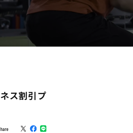
トネス割引プ
hare