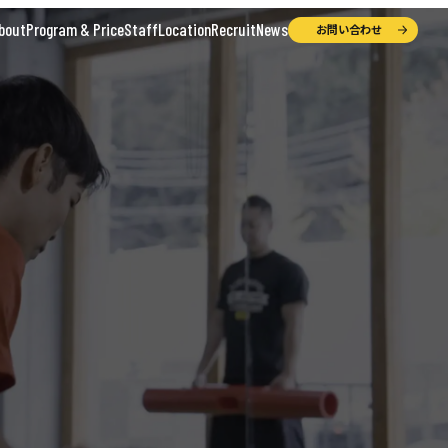
bout
Program & Price
Staff
Location
Recruit
News
お問い合わせ